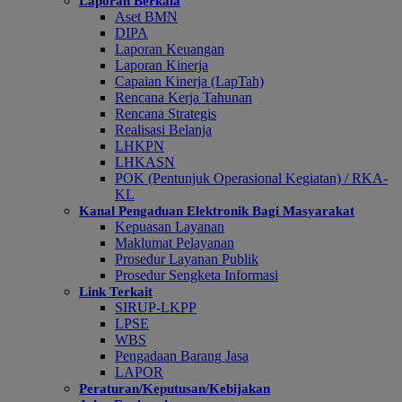
Laporan Berkala
Aset BMN
DIPA
Laporan Keuangan
Laporan Kinerja
Capaian Kinerja (LapTah)
Rencana Kerja Tahunan
Rencana Strategis
Realisasi Belanja
LHKPN
LHKASN
POK (Pentunjuk Operasional Kegiatan) / RKA-
KL
Kanal Pengaduan Elektronik Bagi Masyarakat
Kepuasan Layanan
Maklumat Pelayanan
Prosedur Layanan Publik
Prosedur Sengketa Informasi
Link Terkait
SIRUP-LKPP
LPSE
WBS
Pengadaan Barang Jasa
LAPOR
Peraturan/Keputusan/Kebijakan