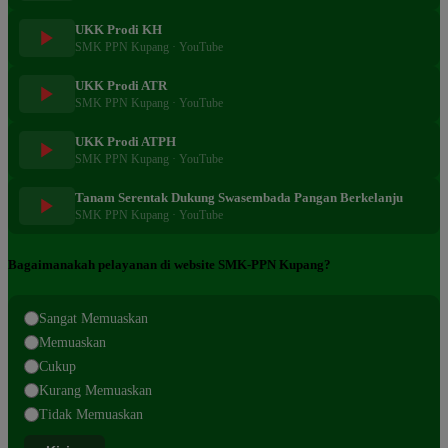
UKK Prodi KH
SMK PPN Kupang · YouTube
UKK Prodi ATR
SMK PPN Kupang · YouTube
UKK Prodi ATPH
SMK PPN Kupang · YouTube
Tanam Serentak Dukung Swasembada Pangan Berkelanju
SMK PPN Kupang · YouTube
Bagaimanakah pelayanan di website SMK-PPN Kupang?
Sangat Memuaskan
Memuaskan
Cukup
Kurang Memuaskan
Tidak Memuaskan