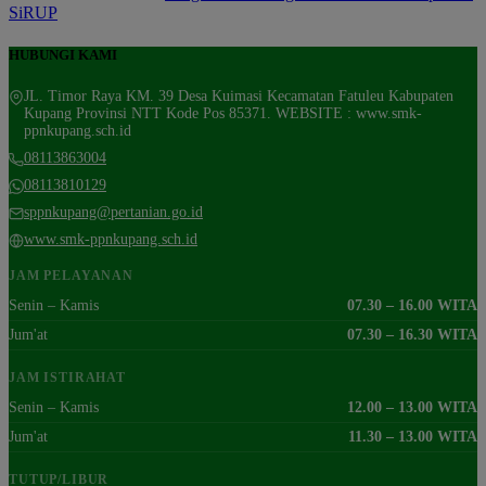
SiRUP
HUBUNGI KAMI
JL. Timor Raya KM. 39 Desa Kuimasi Kecamatan Fatuleu Kabupaten
Kupang Provinsi NTT Kode Pos 85371. WEBSITE : www.smk-
ppnkupang.sch.id
08113863004
08113810129
sppnkupang@pertanian.go.id
www.smk-ppnkupang.sch.id
JAM PELAYANAN
Senin – Kamis
07.30 – 16.00 WITA
Jum'at
07.30 – 16.30 WITA
JAM ISTIRAHAT
Senin – Kamis
12.00 – 13.00 WITA
Jum'at
11.30 – 13.00 WITA
TUTUP/LIBUR